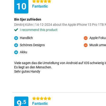
5 stars
10
Fantastic
Bin Sjer zufrieden
Dimitrij Kühn | 14-12-2024 about the Apple iPhone 15 Pro 1TB 
I recommend this product
Handlich
Apple Foku
Pro
Con
Schönes Designs
Musik umw
Pro
Con
Akku
Pro
Viele sagen das die Umstellung von Android auf IOS schwierig ist
Es liegt an den Menschen.
Sehr gutes Handy
5 stars
9
.5
Fantastic