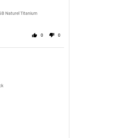
GB Naturel Titanium
0
0
ck