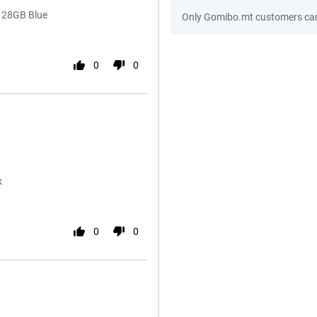
 128GB Blue
Only Gomibo.mt customers can
0
0
k
0
0