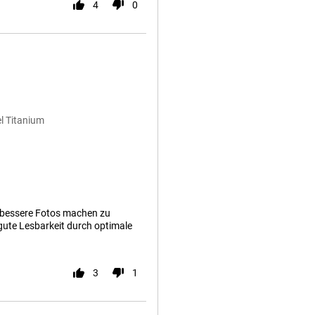
4
0
l Titanium
 bessere Fotos machen zu
gute Lesbarkeit durch optimale
3
1