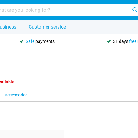
usiness
Customer service
Safe
payments
31 days
free
vailable
Accessories