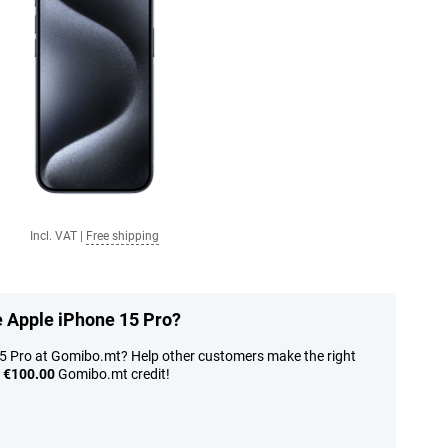
Incl. VAT
|
Free shipping
e Apple iPhone 15 Pro?
15 Pro at Gomibo.mt? Help other customers make the right
n
€100.00
Gomibo.mt credit!