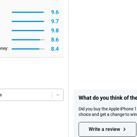
9.6
9.7
9.8
8.6
8.4
oney:
s
What do you think of th
Did you buy the Apple iPhone 
choice and get a change to wi
Write a review