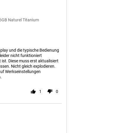
6GB Naturel Titanium
isplay und die typische Bedienung
eider nicht funktioniert
st. Diese muss erst aktualisiert
sen. Nicht gleich explodieren.
auf Werkseinstellungen
.
1
0