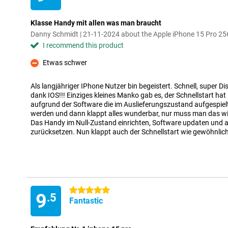
Klasse Handy mit allen was man braucht
Danny Schmidt | 21-11-2024 about the Apple iPhone 15 Pro 25
I recommend this product
Etwas schwer
Con
Als langjähriger IPhone Nutzer bin begeistert. Schnell, super D
dank IOS!!! Einziges kleines Manko gab es, der Schnellstart hat l
aufgrund der Software die im Auslieferungszustand aufgespielt i
werden und dann klappt alles wunderbar, nur muss man das wis
Das Handy im Null-Zustand einrichten, Software updaten und 
zurücksetzen. Nun klappt auch der Schnellstart wie gewöhnlich
5 stars
9
.5
Fantastic