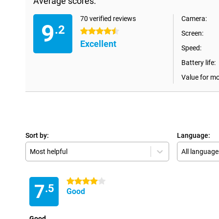
Average scores:
70 verified reviews
Camera:
9
.2
4.5 stars
Screen:
Excellent
Speed:
Battery life:
Value for m
Sort by:
Language:
Most helpful
All language
4 stars
7
.5
Good
Good