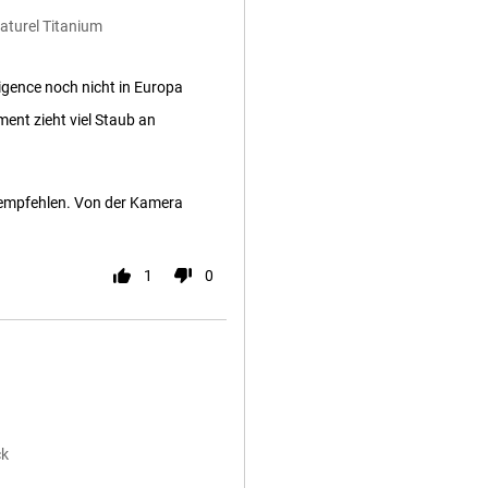
aturel Titanium
ligence noch nicht in Europa
ent zieht viel Staub an
n empfehlen. Von der Kamera
1
0
ck