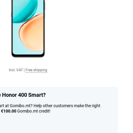
Incl. VAT
|
Free shipping
he Honor 400 Smart?
rt at Gomibo.mt? Help other customers make the right
n
€100.00
Gomibo.mt credit!