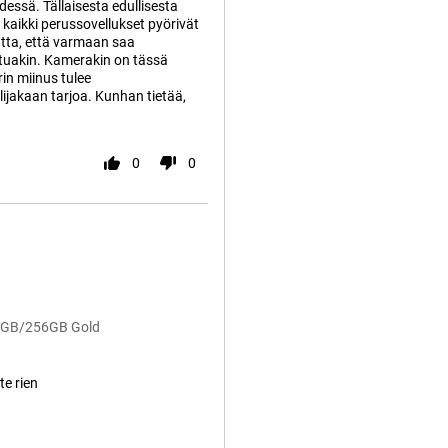
essä. Tällaisesta edullisesta
kaikki perussovellukset pyörivät
tta, että varmaan saa
ttuakin. Kamerakin on tässä
in miinus tulee
lijakaan tarjoa. Kunhan tietää,
0
0
 8GB/256GB Gold
te rien