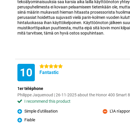
tekoälyominaisuuksia saa karsia aika lailla käyttöönoton yhteyd
peruspuhelimesta ei kovaan pelaamiseen tietenkään ole, mutta 
siinä määrin mukavasti hieman hitaasta prosessorista huolima
perusasiat hoidettua sujuvasti vielä parin-kolmen vuoden kulu
hintaluokassa ihan käyttökelpoinen. Käyttöönoton jälkeen suur
muistikorttipaikan puutteesta, mutta eipä sitä kovin moni kilpai
mitä tarvitsee, tämä on hyvä ostos sopuhintaan.
5 stars
10
Fantastic
1er téléphone
Philippe Jaquenoud | 26-11-2025 about the Honor 400 Smart
I recommend this product
Simple d'utilisation
L'IA n'appor
Pro
Con
Fiable
Pro