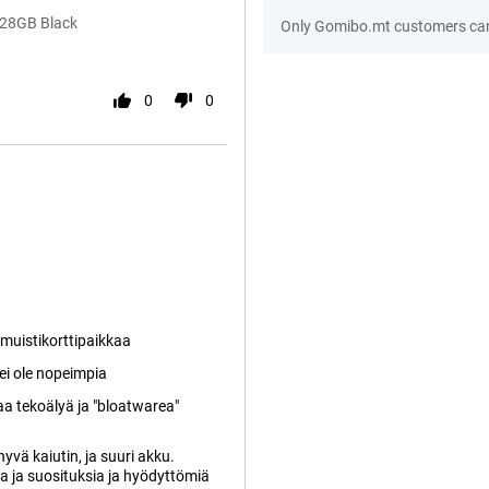
128GB Black
Only Gomibo.mt customers can
0
0
muistikorttipaikkaa
ei ole nopeimpia
aa tekoälyä ja "bloatwarea"
yvä kaiutin, ja suuri akku.
ia ja suosituksia ja hyödyttömiä