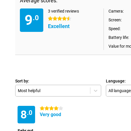
Average scores:
3 verified reviews
Camera:
9
.0
4.5 stars
Screen:
Excellent
Speed:
Battery life:
Value for m
Sort by:
Language:
Most helpful
All language
4 stars
8
.0
Very good
Sehr gut