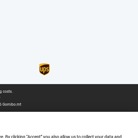
g costs.
.
6 Gomibo.mt
e. By clicking “Accept” you also allow us to collect your data and