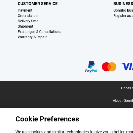
CUSTOMER SERVICE
BUSINES
Payment
Gomibo Bus
Order status
Register as
Delivery time
Shipment
Exchanges & Cancellations
Warranty & Repair
Certificates, payment methods, delivery service partners
Legal footer
Prices 
About Gomi
Cookie Preferences
We use cookies and similar technologies to give you a better, mor