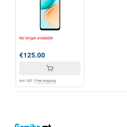
No longer available
€125.00
Incl. VAT
|
Free shipping