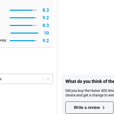
8.3
9.2
8.3
10
9.2
oney:
s
What do you think of t
Did you buy the Honor 400 Sma
choice and get a change to wi
Write a review