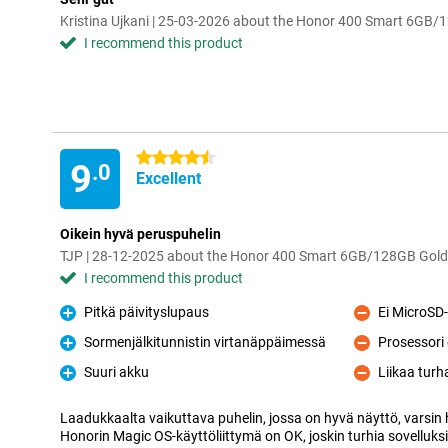
Kristina Ujkani | 25-03-2026 about the Honor 400 Smart 6GB/
I recommend this product
4.5 stars
9
.0
Excellent
Oikein hyvä peruspuhelin
TJP | 28-12-2025 about the Honor 400 Smart 6GB/128GB Gold
I recommend this product
Pitkä päivityslupaus
Ei MicroSD-
Pro
Con
Sormenjälkitunnistin virtanäppäimessä
Prosessori 
Pro
Con
Suuri akku
Liikaa turh
Pro
Con
Laadukkaalta vaikuttava puhelin, jossa on hyvä näyttö, varsin h
Honorin Magic OS-käyttöliittymä on OK, joskin turhia sovelluks