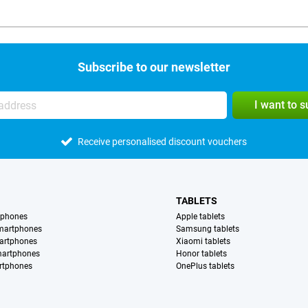
Subscribe to our newsletter
I want to 
Receive personalised discount vouchers
TABLETS
tphones
Apple tablets
martphones
Samsung tablets
artphones
Xiaomi tablets
martphones
Honor tablets
rtphones
OnePlus tablets