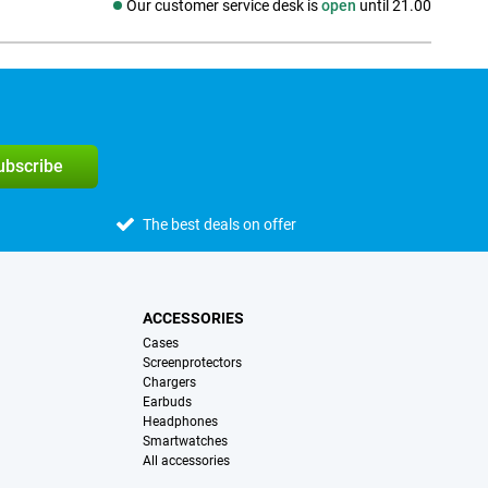
Our customer service desk is
open
until 21.00
Social media
subscribe
The best deals on offer
ACCESSORIES
Cases
Screenprotectors
Chargers
Earbuds
Headphones
Smartwatches
All accessories