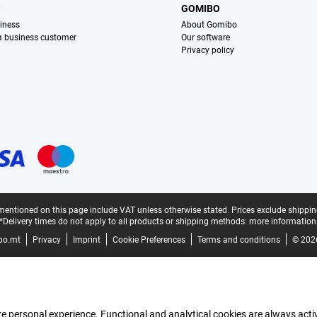
S
GOMIBO
iness
About Gomibo
 a business customer
Our software
Privacy policy
mentioned on this page include VAT unless otherwise stated.
Prices exclude shippin
*Delivery times do not apply to all products or shipping methods:
more information
bo.mt
Privacy
Imprint
Cookie Preferences
Terms and conditions
© 202
e personal experience. Functional and analytical cookies are always activ