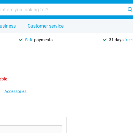
usiness
Customer service
Safe
payments
31 days
free
able
Accessories