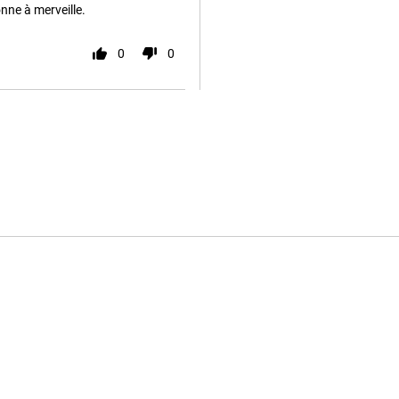
nne à merveille.
0
0