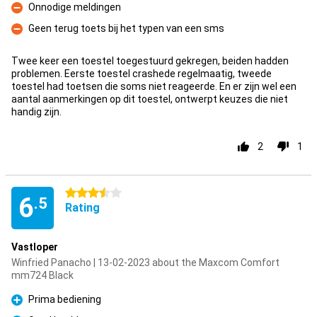
Onnodige meldingen
Con
Geen terug toets bij het typen van een sms
Con
Twee keer een toestel toegestuurd gekregen, beiden hadden
problemen. Eerste toestel crashede regelmaatig, tweede
toestel had toetsen die soms niet reageerde. En er zijn wel een
aantal aanmerkingen op dit toestel, ontwerpt keuzes die niet
handig zijn.
2
1
3.5 stars
6
.5
Rating
Vastloper
Winfried Panacho | 13-02-2023 about the Maxcom Comfort
mm724 Black
Prima bediening
Pro