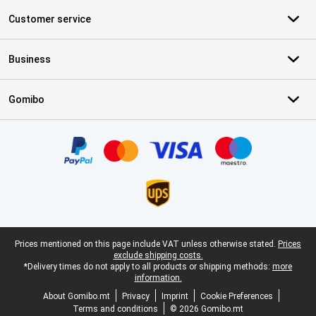
Customer service
Business
Gomibo
Certificates, payment methods, delivery service partners
Legal footer
Prices mentioned on this page include VAT unless otherwise stated.
Prices
exclude shipping costs.
*Delivery times do not apply to all products or shipping methods:
more
information.
About Gomibo.mt
Privacy
Imprint
Cookie Preferences
Terms and conditions
© 2026 Gomibo.mt