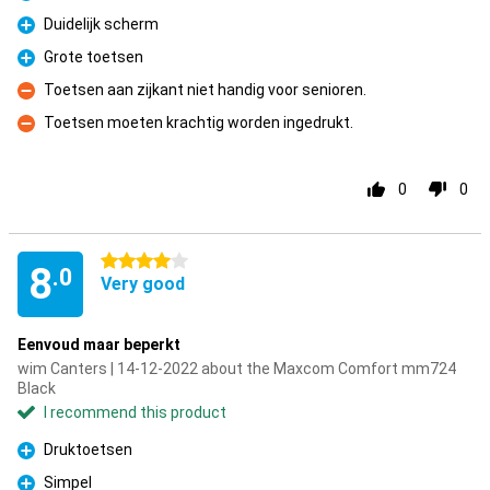
Pro
Duidelijk scherm
Pro
Grote toetsen
Pro
Toetsen aan zijkant niet handig voor senioren.
Con
Toetsen moeten krachtig worden ingedrukt.
Con
0
0
4 stars
8
.0
Very good
Eenvoud maar beperkt
wim Canters | 14-12-2022 about the Maxcom Comfort mm724
Black
I recommend this product
Druktoetsen
Pro
Simpel