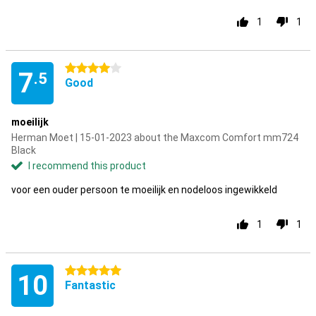
1
1
4 stars
7
.5
Good
moeilijk
Herman Moet | 15-01-2023 about the Maxcom Comfort mm724
Black
I recommend this product
voor een ouder persoon te moeilijk en nodeloos ingewikkeld
1
1
5 stars
10
Fantastic