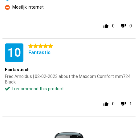
Pro
Moeilijk internet
Con
0
0
5 stars
10
Fantastic
Fantastisch
Fred Arnoldus | 02-02-2023 about the Maxcom Comfort mm724
Black
I recommend this product
0
1