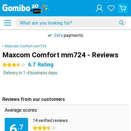
Safe
payments
Maxcom Comfort mm724
Maxcom Comfort mm724 - Reviews
6.7
Rating
3.5 stars
Delivery in 1-4 business days
Reviews from our customers
Average scores:
14 verified reviews
6
.7
3.5 stars