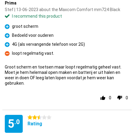
Prima
Stef | 13-06-2023 about the Maxcom Comfort mm724 Black
I recommend this product
groot scherm
Pro
Bedoeld voor ouderen
Pro
4G (als vervangende telefoon voor 2G)
Pro
loopt regelmatig vast.
Con
Groot scherm en toetsen maar loopt regelmatig geheel vast.
Moet je hem helemaal open maken en batterij er uit halen en
weer in doen OF leeg laten lopen voordat je hem weer kan
gebruiken.
0
0
2.5 stars
5
.0
Rating