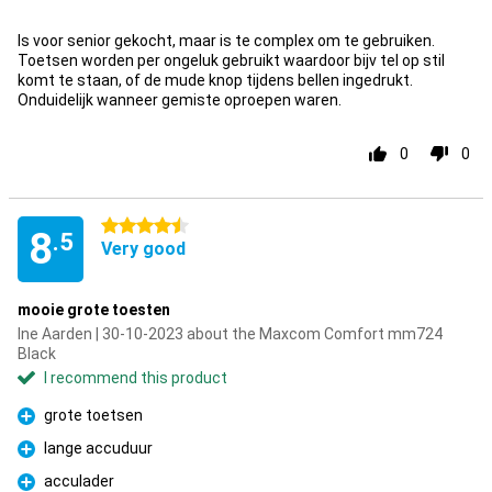
Con
Is voor senior gekocht, maar is te complex om te gebruiken.
Toetsen worden per ongeluk gebruikt waardoor bijv tel op stil
komt te staan, of de mude knop tijdens bellen ingedrukt.
Onduidelijk wanneer gemiste oproepen waren.
0
0
4.5 stars
8
.5
Very good
mooie grote toesten
Ine Aarden | 30-10-2023 about the Maxcom Comfort mm724
Black
I recommend this product
grote toetsen
Pro
lange accuduur
Pro
acculader