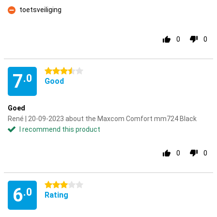
Pro
toetsveiliging
Con
0
0
3.5 stars
7
.0
Good
Goed
René | 20-09-2023 about the Maxcom Comfort mm724 Black
I recommend this product
0
0
3 stars
6
.0
Rating