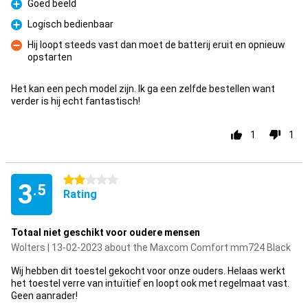
Goed beeld
Pro
Logisch bedienbaar
Pro
Hij loopt steeds vast dan moet de batterij eruit en opnieuw
opstarten
Con
Het kan een pech model zijn. Ik ga een zelfde bestellen want
verder is hij echt fantastisch!
1
1
2 stars
3
.5
Rating
Totaal niet geschikt voor oudere mensen
Wolters | 13-02-2023 about the Maxcom Comfort mm724 Black
Wij hebben dit toestel gekocht voor onze ouders. Helaas werkt
het toestel verre van intuïtief en loopt ook met regelmaat vast.
Geen aanrader!