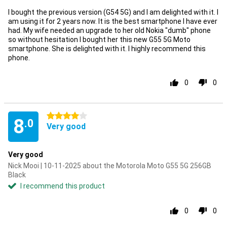
I bought the previous version (G54 5G) and I am delighted with it. I
am using it for 2 years now. It is the best smartphone I have ever
had. My wife needed an upgrade to her old Nokia "dumb" phone
so without hesitation I bought her this new G55 5G Moto
smartphone. She is delighted with it. I highly recommend this
phone.
0
0
4 stars
8
.0
Very good
Very good
Nick Mooi | 10-11-2025 about the Motorola Moto G55 5G 256GB
Black
I recommend this product
0
0