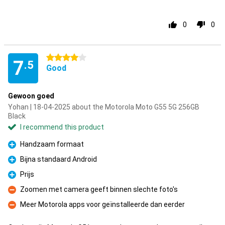
0
0
4 stars
7
.5
Good
Gewoon goed
Yohan | 18-04-2025 about the Motorola Moto G55 5G 256GB
Black
I recommend this product
Handzaam formaat
Pro
Bijna standaard Android
Pro
Prijs
Pro
Zoomen met camera geeft binnen slechte foto's
Con
Meer Motorola apps voor geïnstalleerde dan eerder
Con