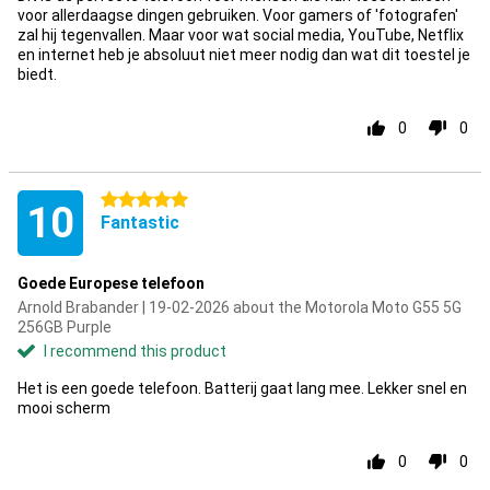
voor allerdaagse dingen gebruiken. Voor gamers of 'fotografen'
zal hij tegenvallen. Maar voor wat social media, YouTube, Netflix
en internet heb je absoluut niet meer nodig dan wat dit toestel je
biedt.
0
0
5 stars
10
Fantastic
Goede Europese telefoon
Arnold Brabander | 19-02-2026 about the Motorola Moto G55 5G
256GB Purple
I recommend this product
Het is een goede telefoon. Batterij gaat lang mee. Lekker snel en
mooi scherm
0
0