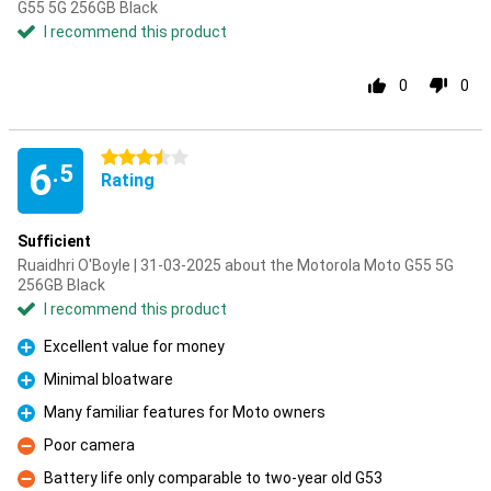
G55 5G 256GB Black
I recommend this product
0
0
3.5 stars
6
.5
Rating
Sufficient
Ruaidhri O'Boyle | 31-03-2025 about the Motorola Moto G55 5G
256GB Black
I recommend this product
Excellent value for money
Pro
Minimal bloatware
Pro
Many familiar features for Moto owners
Pro
Poor camera
Con
Battery life only comparable to two-year old G53
Con