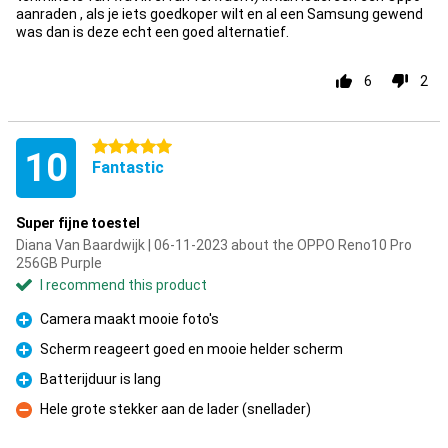
aanraden , als je iets goedkoper wilt en al een Samsung gewend
was dan is deze echt een goed alternatief.
6
2
5 stars
10
Fantastic
Super fijne toestel
Diana Van Baardwijk | 06-11-2023 about the OPPO Reno10 Pro
256GB Purple
I recommend this product
Camera maakt mooie foto's
Pro
Scherm reageert goed en mooie helder scherm
Pro
Batterijduur is lang
Pro
Hele grote stekker aan de lader (snellader)
Con