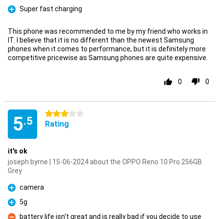
Super fast charging
Pro
This phone was recommended to me by my friend who works in
IT. I believe that it is no different than the newest Samsung
phones when it comes to performance, but it is definitely more
competitive pricewise as Samsung phones are quite expensive.
0
0
3 stars
5
.5
Rating
it's ok
joseph byrne | 15-06-2024 about the OPPO Reno 10 Pro 256GB
Grey
camera
Pro
5g
Pro
battery life isn't great and is really bad if you decide to use