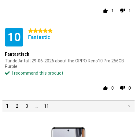
1
1
5 stars
10
Fantastic
Fantastisch
Tünde Antal | 29-06-2026 about the OPPO Reno10 Pro 256GB
Purple
I recommend this product
0
0
1
2
3
…
11