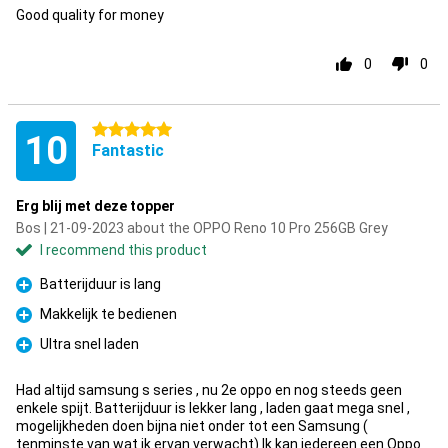
Good quality for money
0
0
5 stars
10
Fantastic
Erg blij met deze topper
Bos | 21-09-2023 about the OPPO Reno 10 Pro 256GB Grey
I recommend this product
Batterijduur is lang
Pro
Makkelijk te bedienen
Pro
Ultra snel laden
Pro
Had altijd samsung s series , nu 2e oppo en nog steeds geen
enkele spijt. Batterijduur is lekker lang , laden gaat mega snel ,
mogelijkheden doen bijna niet onder tot een Samsung (
tenminste van wat ik ervan verwacht) Ik kan iedereen een Oppo