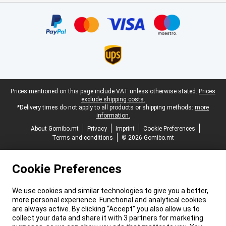
Certificates, payment methods, delivery service partners
Legal footer
Prices mentioned on this page include VAT unless otherwise stated.
Prices
exclude shipping costs.
*Delivery times do not apply to all products or shipping methods:
more
information.
About Gomibo.mt
Privacy
Imprint
Cookie Preferences
Terms and conditions
© 2026 Gomibo.mt
Cookie Preferences
We use cookies and similar technologies to give you a better,
more personal experience. Functional and analytical cookies
are always active. By clicking “Accept” you also allow us to
collect your data and share it with 3 partners for marketing