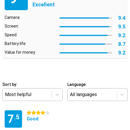
Excellent
9.4
Camera:
9.5
Screen:
9.2
Speed:
8.7
Battery life:
9.2
Value for money:
Sort by:
Language:
Most helpful
All languages
4 stars
7
.5
Good