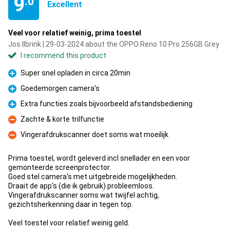
9
.0
Excellent
Veel voor relatief weinig, prima toestel
Jos Ilbrink | 29-03-2024 about the OPPO Reno 10 Pro 256GB Grey
I recommend this product
Super snel opladen in circa 20min
Pro
Goedemorgen camera's
Pro
Extra functies zoals bijvoorbeeld afstandsbediening
Pro
Zachte & korte trilfunctie
Con
Vingerafdrukscanner doet soms wat moeilijk
Con
Prima toestel, wordt geleverd incl snellader en een voor
gemonteerde screenprotector.
Goed stel camera's met uitgebreide mogelijkheden.
Draait de app's (die ik gebruik) probleemloos.
Vingerafdrukscanner soms wat twijfel achtig,
gezichtsherkenning daar in tegen top.
Veel toestel voor relatief weinig geld.