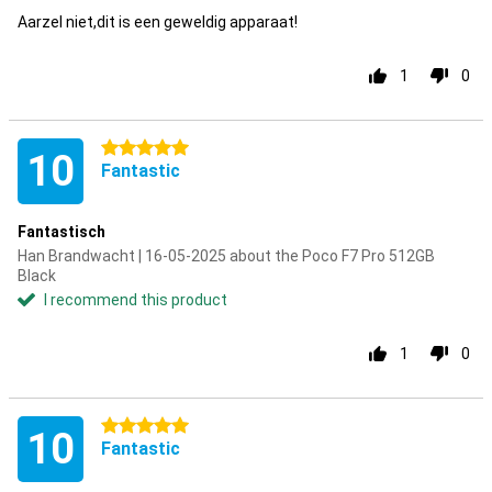
Aarzel niet,dit is een geweldig apparaat!
1
0
5 stars
10
Fantastic
Fantastisch
Han Brandwacht | 16-05-2025 about the Poco F7 Pro 512GB
Black
I recommend this product
1
0
5 stars
10
Fantastic