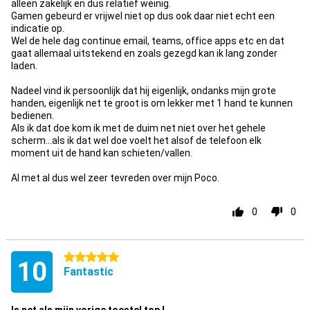
alleen zakelijk en dus relatief weinig.
Gamen gebeurd er vrijwel niet op dus ook daar niet echt een
indicatie op.
Wel de hele dag continue email, teams, office apps etc en dat
gaat allemaal uitstekend en zoals gezegd kan ik lang zonder
laden.
Nadeel vind ik persoonlijk dat hij eigenlijk, ondanks mijn grote
handen, eigenlijk net te groot is om lekker met 1 hand te kunnen
bedienen.
Als ik dat doe kom ik met de duim net niet over het gehele
scherm...als ik dat wel doe voelt het alsof de telefoon elk
moment uit de hand kan schieten/vallen.
Al met al dus wel zeer tevreden over mijn Poco.
0
0
5 stars
10
Fantastic