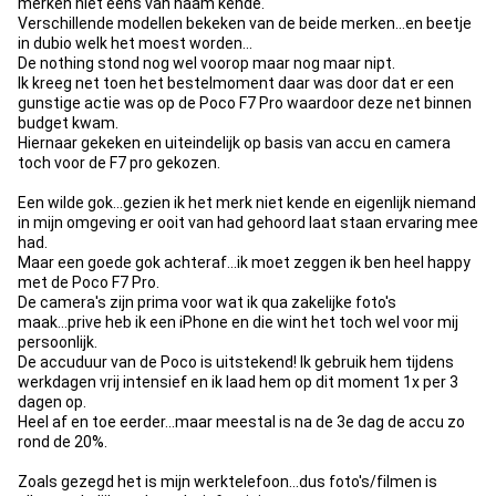
merken niet eens van naam kende.
Verschillende modellen bekeken van de beide merken...en beetje
in dubio welk het moest worden...
De nothing stond nog wel voorop maar nog maar nipt.
Ik kreeg net toen het bestelmoment daar was door dat er een
gunstige actie was op de Poco F7 Pro waardoor deze net binnen
budget kwam.
Hiernaar gekeken en uiteindelijk op basis van accu en camera
toch voor de F7 pro gekozen.
Een wilde gok...gezien ik het merk niet kende en eigenlijk niemand
in mijn omgeving er ooit van had gehoord laat staan ervaring mee
had.
Maar een goede gok achteraf...ik moet zeggen ik ben heel happy
met de Poco F7 Pro.
De camera's zijn prima voor wat ik qua zakelijke foto's
maak...prive heb ik een iPhone en die wint het toch wel voor mij
persoonlijk.
De accuduur van de Poco is uitstekend! Ik gebruik hem tijdens
werkdagen vrij intensief en ik laad hem op dit moment 1x per 3
dagen op.
Heel af en toe eerder...maar meestal is na de 3e dag de accu zo
rond de 20%.
Zoals gezegd het is mijn werktelefoon...dus foto's/filmen is