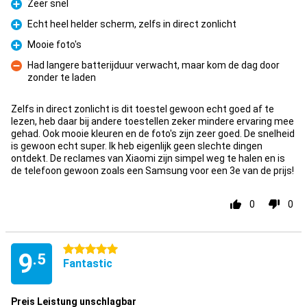
Zeer snel
Pro
Echt heel helder scherm, zelfs in direct zonlicht
Pro
Mooie foto's
Pro
Had langere batterijduur verwacht, maar kom de dag door
zonder te laden
Con
Zelfs in direct zonlicht is dit toestel gewoon echt goed af te
lezen, heb daar bij andere toestellen zeker mindere ervaring mee
gehad. Ook mooie kleuren en de foto's zijn zeer goed. De snelheid
is gewoon echt super. Ik heb eigenlijk geen slechte dingen
ontdekt. De reclames van Xiaomi zijn simpel weg te halen en is
de telefoon gewoon zoals een Samsung voor een 3e van de prijs!
0
0
5 stars
9
.5
Fantastic
Preis Leistung unschlagbar