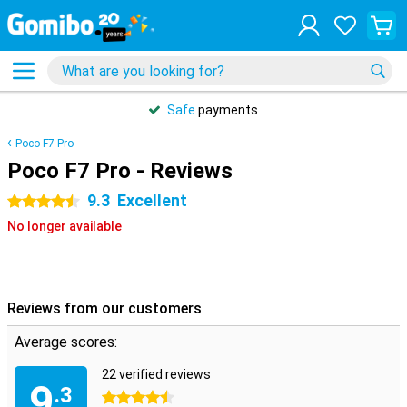
Safe
payments
Poco F7 Pro
Poco F7 Pro - Reviews
9.3
Excellent
4.5 stars
No longer available
Reviews from our customers
Average scores:
22 verified reviews
9
.3
4.5 stars