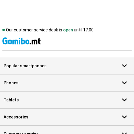
Our customer service desk is
open
until 17.00
S
Popular smartphones
Phones
Tablets
Accessories