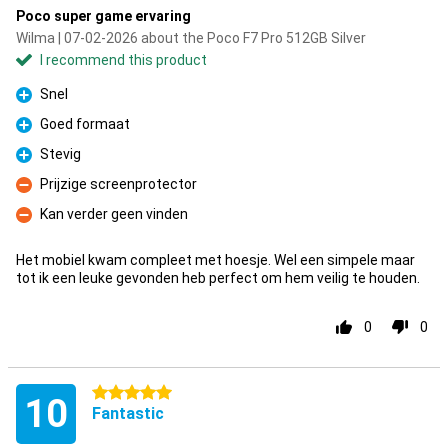
Poco super game ervaring
Wilma | 07-02-2026 about the Poco F7 Pro 512GB Silver
I recommend this product
Snel
Pro
Goed formaat
Pro
Stevig
Pro
Prijzige screenprotector
Con
Kan verder geen vinden
Con
Het mobiel kwam compleet met hoesje. Wel een simpele maar
tot ik een leuke gevonden heb perfect om hem veilig te houden.
0
0
5 stars
10
Fantastic