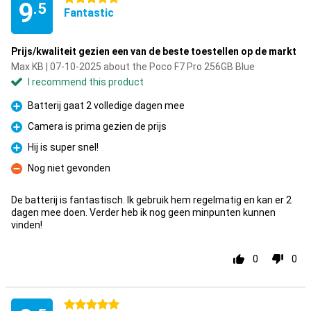
9
.5
Fantastic
Prijs/kwaliteit gezien een van de beste toestellen op de markt
Max KB | 07-10-2025 about the Poco F7 Pro 256GB Blue
I recommend this product
Batterij gaat 2 volledige dagen mee
Pro
Camera is prima gezien de prijs
Pro
Hij is super snel!
Pro
Nog niet gevonden
Con
De batterij is fantastisch. Ik gebruik hem regelmatig en kan er 2
dagen mee doen. Verder heb ik nog geen minpunten kunnen
vinden!
0
0
5 stars