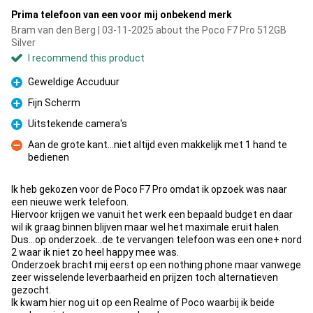
Prima telefoon van een voor mij onbekend merk
Bram van den Berg | 03-11-2025 about the Poco F7 Pro 512GB
Silver
I recommend this product
Geweldige Accuduur
Pro
Fijn Scherm
Pro
Uitstekende camera's
Pro
Aan de grote kant...niet altijd even makkelijk met 1 hand te
bedienen
Con
Ik heb gekozen voor de Poco F7 Pro omdat ik opzoek was naar
een nieuwe werk telefoon.
Hiervoor krijgen we vanuit het werk een bepaald budget en daar
wil ik graag binnen blijven maar wel het maximale eruit halen.
Dus...op onderzoek...de te vervangen telefoon was een one+ nord
2 waar ik niet zo heel happy mee was.
Onderzoek bracht mij eerst op een nothing phone maar vanwege
zeer wisselende leverbaarheid en prijzen toch alternatieven
gezocht.
Ik kwam hier nog uit op een Realme of Poco waarbij ik beide