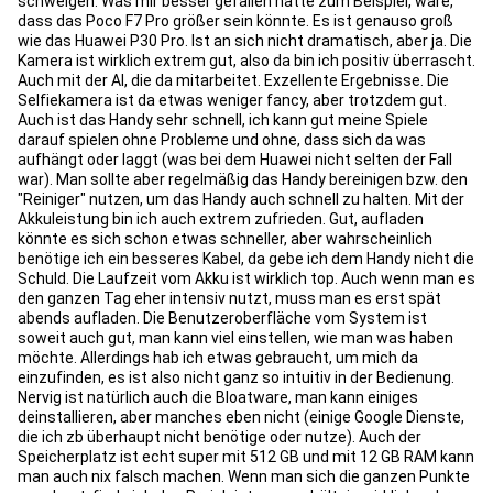
schweigen. Was mir besser gefallen hätte zum Beispiel, wäre,
dass das Poco F7 Pro größer sein könnte. Es ist genauso groß
wie das Huawei P30 Pro. Ist an sich nicht dramatisch, aber ja. Die
Kamera ist wirklich extrem gut, also da bin ich positiv überrascht.
Auch mit der AI, die da mitarbeitet. Exzellente Ergebnisse. Die
Selfiekamera ist da etwas weniger fancy, aber trotzdem gut.
Auch ist das Handy sehr schnell, ich kann gut meine Spiele
darauf spielen ohne Probleme und ohne, dass sich da was
aufhängt oder laggt (was bei dem Huawei nicht selten der Fall
war). Man sollte aber regelmäßig das Handy bereinigen bzw. den
"Reiniger" nutzen, um das Handy auch schnell zu halten. Mit der
Akkuleistung bin ich auch extrem zufrieden. Gut, aufladen
könnte es sich schon etwas schneller, aber wahrscheinlich
benötige ich ein besseres Kabel, da gebe ich dem Handy nicht die
Schuld. Die Laufzeit vom Akku ist wirklich top. Auch wenn man es
den ganzen Tag eher intensiv nutzt, muss man es erst spät
abends aufladen. Die Benutzeroberfläche vom System ist
soweit auch gut, man kann viel einstellen, wie man was haben
möchte. Allerdings hab ich etwas gebraucht, um mich da
einzufinden, es ist also nicht ganz so intuitiv in der Bedienung.
Nervig ist natürlich auch die Bloatware, man kann einiges
deinstallieren, aber manches eben nicht (einige Google Dienste,
die ich zb überhaupt nicht benötige oder nutze). Auch der
Speicherplatz ist echt super mit 512 GB und mit 12 GB RAM kann
man auch nix falsch machen. Wenn man sich die ganzen Punkte