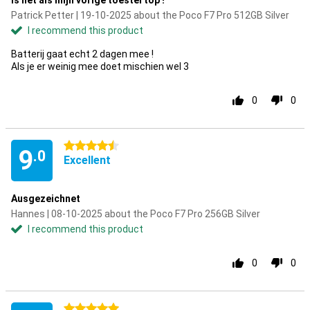
Is net als mijn vorige toestel top !
Patrick Petter | 19-10-2025 about the Poco F7 Pro 512GB Silver
I recommend this product
Batterij gaat echt 2 dagen mee !
Als je er weinig mee doet mischien wel 3
0
0
4.5 stars
9
.0
Excellent
Ausgezeichnet
Hannes | 08-10-2025 about the Poco F7 Pro 256GB Silver
I recommend this product
0
0
5 stars