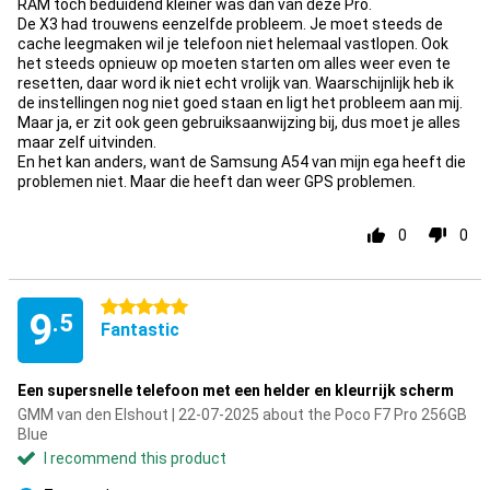
RAM toch beduidend kleiner was dan van deze Pro.
De X3 had trouwens eenzelfde probleem. Je moet steeds de
cache leegmaken wil je telefoon niet helemaal vastlopen. Ook
het steeds opnieuw op moeten starten om alles weer even te
resetten, daar word ik niet echt vrolijk van. Waarschijnlijk heb ik
de instellingen nog niet goed staan en ligt het probleem aan mij.
Maar ja, er zit ook geen gebruiksaanwijzing bij, dus moet je alles
maar zelf uitvinden.
En het kan anders, want de Samsung A54 van mijn ega heeft die
problemen niet. Maar die heeft dan weer GPS problemen.
0
0
5 stars
9
.5
Fantastic
Een supersnelle telefoon met een helder en kleurrijk scherm
GMM van den Elshout | 22-07-2025 about the Poco F7 Pro 256GB
Blue
I recommend this product