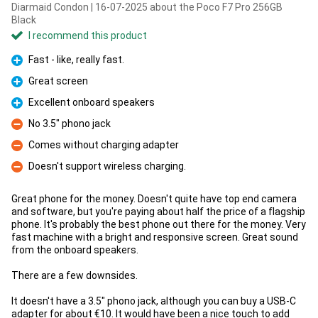
Diarmaid Condon | 16-07-2025 about the Poco F7 Pro 256GB
Black
I recommend this product
Fast - like, really fast.
Pro
Great screen
Pro
Excellent onboard speakers
Pro
No 3.5" phono jack
Con
Comes without charging adapter
Con
Doesn't support wireless charging.
Con
Great phone for the money. Doesn't quite have top end camera
and software, but you're paying about half the price of a flagship
phone. It's probably the best phone out there for the money. Very
fast machine with a bright and responsive screen. Great sound
from the onboard speakers.
There are a few downsides.
It doesn't have a 3.5" phono jack, although you can buy a USB-C
adapter for about €10. It would have been a nice touch to add