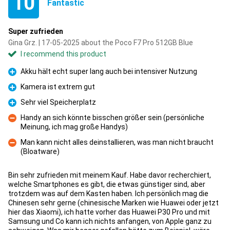
10
Fantastic
Super zufrieden
Gina Grz. | 17-05-2025 about the Poco F7 Pro 512GB Blue
I recommend this product
Akku hält echt super lang auch bei intensiver Nutzung
Pro
Kamera ist extrem gut
Pro
Sehr viel Speicherplatz
Pro
Handy an sich könnte bisschen größer sein (persönliche
Meinung, ich mag große Handys)
Con
Man kann nicht alles deinstallieren, was man nicht braucht
(Bloatware)
Con
Bin sehr zufrieden mit meinem Kauf. Habe davor recherchiert,
welche Smartphones es gibt, die etwas günstiger sind, aber
trotzdem was auf dem Kasten haben. Ich persönlich mag die
Chinesen sehr gerne (chinesische Marken wie Huawei oder jetzt
hier das Xiaomi), ich hatte vorher das Huawei P30 Pro und mit
Samsung und Co kann ich nichts anfangen, von Apple ganz zu