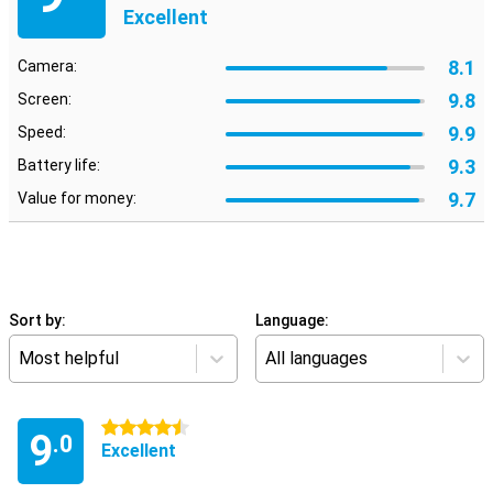
Excellent
8.1
Camera:
9.8
Screen:
9.9
Speed:
9.3
Battery life:
9.7
Value for money:
Sort by:
Language:
Most helpful
All languages
4.5 stars
9
.0
Excellent