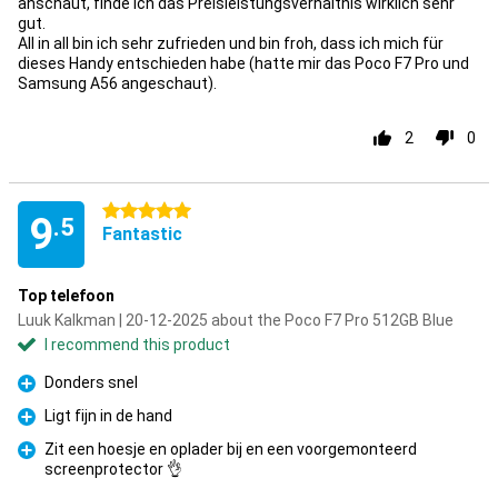
anschaut, finde ich das Preisleistungsverhältnis wirklich sehr
gut.
All in all bin ich sehr zufrieden und bin froh, dass ich mich für
dieses Handy entschieden habe (hatte mir das Poco F7 Pro und
Samsung A56 angeschaut).
2
0
5 stars
9
.5
Fantastic
Top telefoon
Luuk Kalkman | 20-12-2025 about the Poco F7 Pro 512GB Blue
I recommend this product
Donders snel
Pro
Ligt fijn in de hand
Pro
Zit een hoesje en oplader bij en een voorgemonteerd
screenprotector 👌
Pro