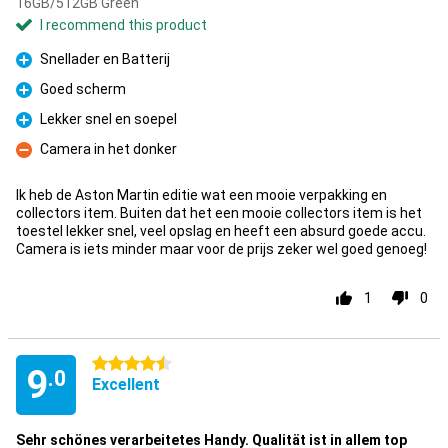
16GB/512GB Green
I recommend this product
Snellader en Batterij
Pro
Goed scherm
Pro
Lekker snel en soepel
Pro
Camera in het donker
Con
Ik heb de Aston Martin editie wat een mooie verpakking en
collectors item. Buiten dat het een mooie collectors item is het
toestel lekker snel, veel opslag en heeft een absurd goede accu.
Camera is iets minder maar voor de prijs zeker wel goed genoeg!
1
0
4.5 stars
9
.0
Excellent
Sehr schönes verarbeitetes Handy. Qualität ist in allem top