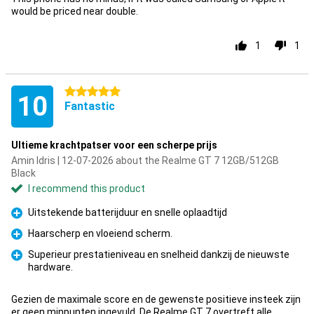
would be priced near double.
1
1
5 stars
10
Fantastic
Ultieme krachtpatser voor een scherpe prijs
Amin Idris | 12-07-2026 about the Realme GT 7 12GB/512GB
Black
I recommend this product
Uitstekende batterijduur en snelle oplaadtijd
Pro
Haarscherp en vloeiend scherm.
Pro
Superieur prestatieniveau en snelheid dankzij de nieuwste
hardware.
Pro
Gezien de maximale score en de gewenste positieve insteek zijn
er geen minpunten ingevuld. De Realme GT 7 overtreft alle