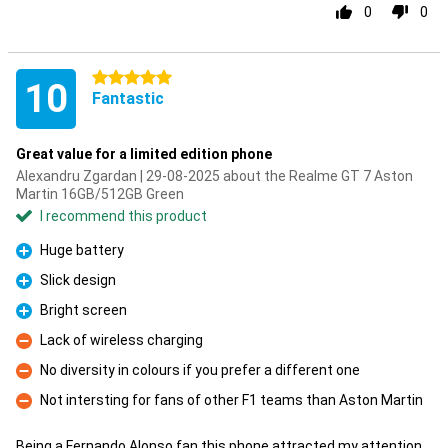
0
0
5 stars
10
Fantastic
Great value for a limited edition phone
Alexandru Zgardan | 29-08-2025 about the Realme GT 7 Aston
Martin 16GB/512GB Green
I recommend this product
Huge battery
Pro
Slick design
Pro
Bright screen
Pro
Lack of wireless charging
Con
No diversity in colours if you prefer a different one
Con
Not intersting for fans of other F1 teams than Aston Martin
Con
Being a Fernando Alonso fan this phone attracted my attention