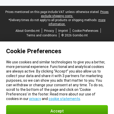
Legal footer
Prices mentioned on this page include VAT unless otherwise stated.
Prices
exclude shipping costs.
*Delivery times do not apply to all products or shipping methods:
more
information.
About Gomibo.mt
Privacy
Imprint
Cookie Preferences
Terms and conditions
© 2026 Gomibo.mt
Cookie Preferences
We use cookies and similar technologies to give you a better,
more personal experience. Functional and analytical cookies
are always active. By clicking “Accept” you also allow us to
collect your data and share it with 3 partners for marketing
purposes, so we can show you ads that matter to you. You
can withdraw or change your consent at any time. To do so,
scroll to the bottom of the page and click on ‘Cookie
Preferences’ in the footer. Read more about our use of
cookies in our
privacy
and
cookie statements
.
Accept