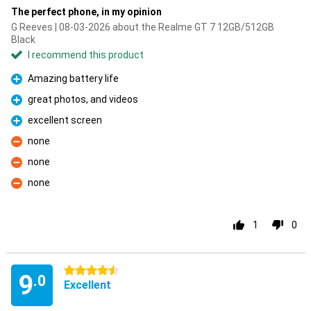
The perfect phone, in my opinion
G Reeves | 08-03-2026 about the Realme GT 7 12GB/512GB
Black
I recommend this product
Amazing battery life
Pro
great photos, and videos
Pro
excellent screen
Pro
none
Con
none
Con
none
Con
1
0
4.5 stars
9
.0
Excellent