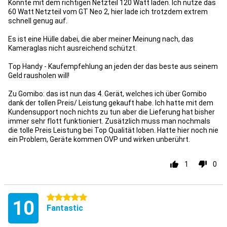
Könnte mit dem richtigen Netzteil 120 Watt laden. Ich nutze das
60 Watt Netzteil vom GT Neo 2, hier lade ich trotzdem extrem
schnell genug auf.
Es ist eine Hülle dabei, die aber meiner Meinung nach, das
Kameraglas nicht ausreichend schützt.
Top Handy - Kaufempfehlung an jeden der das beste aus seinem
Geld rausholen will!
Zu Gomibo: das ist nun das 4. Gerät, welches ich über Gomibo
dank der tollen Preis/ Leistung gekauft habe. Ich hatte mit dem
Kundensupport noch nichts zu tun aber die Lieferung hat bisher
immer sehr flott funktioniert. Zusätzlich muss man nochmals
die tolle Preis Leistung bei Top Qualität loben. Hatte hier noch nie
ein Problem, Geräte kommen OVP und wirken unberührt.
1
0
5 stars
10
Fantastic