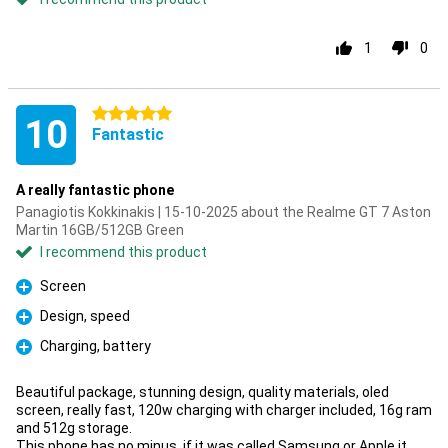
1
0
5 stars
10
Fantastic
A really fantastic phone
Panagiotis Kokkinakis | 15-10-2025 about the Realme GT 7 Aston
Martin 16GB/512GB Green
I recommend this product
Screen
Pro
Design, speed
Pro
Charging, battery
Pro
Beautiful package, stunning design, quality materials, oled
screen, really fast, 120w charging with charger included, 16g ram
and 512g storage.
This phone has no minus, if it was called Samsung or Apple it