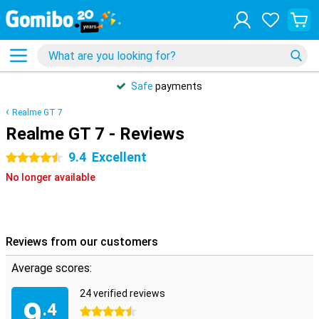
Safe
payments
Realme GT 7
Realme GT 7 - Reviews
9.4
Excellent
4.5 stars
No longer available
Reviews from our customers
Average scores:
24 verified reviews
9
.4
4.5 stars