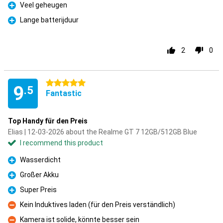
Veel geheugen
Pro
Lange batterijduur
Pro
2
0
5 stars
9
.5
Fantastic
Top Handy für den Preis
Elias | 12-03-2026 about the Realme GT 7 12GB/512GB Blue
I recommend this product
Wasserdicht
Pro
Großer Akku
Pro
Super Preis
Pro
Kein Induktives laden (für den Preis verständlich)
Con
Kamera ist solide, könnte besser sein