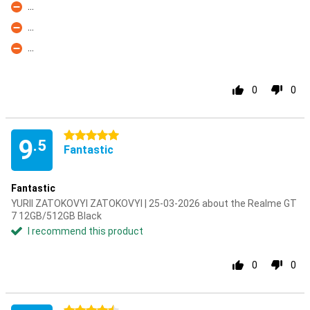
...
Con
...
Con
...
Con
0
0
5 stars
9
.5
Fantastic
Fantastic
YURII ZATOKOVYI ZATOKOVYI | 25-03-2026 about the Realme GT
7 12GB/512GB Black
I recommend this product
0
0