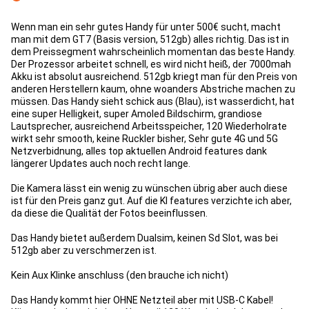
Con
Wenn man ein sehr gutes Handy für unter 500€ sucht, macht
man mit dem GT7 (Basis version, 512gb) alles richtig. Das ist in
dem Preissegment wahrscheinlich momentan das beste Handy.
Der Prozessor arbeitet schnell, es wird nicht heiß, der 7000mah
Akku ist absolut ausreichend. 512gb kriegt man für den Preis von
anderen Herstellern kaum, ohne woanders Abstriche machen zu
müssen. Das Handy sieht schick aus (Blau), ist wasserdicht, hat
eine super Helligkeit, super Amoled Bildschirm, grandiose
Lautsprecher, ausreichend Arbeitsspeicher, 120 Wiederholrate
wirkt sehr smooth, keine Ruckler bisher, Sehr gute 4G und 5G
Netzverbidnung, alles top aktuellen Android features dank
längerer Updates auch noch recht lange.
Die Kamera lässt ein wenig zu wünschen übrig aber auch diese
ist für den Preis ganz gut. Auf die KI features verzichte ich aber,
da diese die Qualität der Fotos beeinflussen.
Das Handy bietet außerdem Dualsim, keinen Sd Slot, was bei
512gb aber zu verschmerzen ist.
Kein Aux Klinke anschluss (den brauche ich nicht)
Das Handy kommt hier OHNE Netzteil aber mit USB-C Kabel!