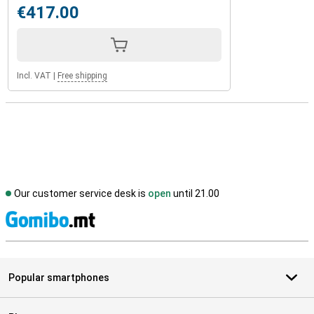
€417.00
Incl. VAT
|
Free shipping
Our customer service desk is
open
until 21.00
S
Popular smartphones