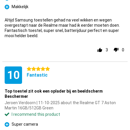
Pro
Makkelijk
Pro
Altijd Samsung toestellen gehad na veel wikken en wegen
overgestapt naar de Realme maar had ik eerder moeten doen.
Fantastisch toestel, super snel, batterijduur perfect en super
mooi helder beeld.
3
0
5 stars
10
Fantastic
Top toestel zit ook een oplader bij en beeldscherm
Beschermer
Jeroen Verdoorn | 11-10-2025 about the Realme GT 7 Aston
Martin 16GB/512GB Green
I recommend this product
Super camera
Pro