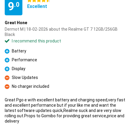
4.5 stars
9
.0
Excellent
Great Hone
Dermot M | 18-02-2026 about the Realme GT 7 12GB/256GB
Black
I recommend this product
Battery
Pro
Performance
Pro
Display
Pro
Slow Updates
Con
No charger included
Con
Great Pgo e with excellent battery and charging speed,very fast
and excellent performance but if your like me and want the
latest software updates quick,Realme suck and are very slow
rolling out.Props to Gomibo for providing great service,price and
delivery