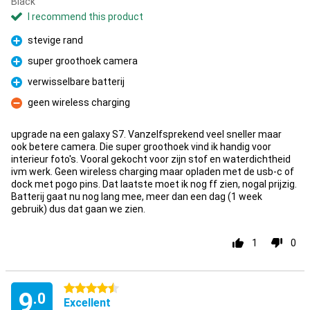
Black
I recommend this product
stevige rand
Pro
super groothoek camera
Pro
verwisselbare batterij
Pro
geen wireless charging
Con
upgrade na een galaxy S7. Vanzelfsprekend veel sneller maar
ook betere camera. Die super groothoek vind ik handig voor
interieur foto's. Vooral gekocht voor zijn stof en waterdichtheid
ivm werk. Geen wireless charging maar opladen met de usb-c of
dock met pogo pins. Dat laatste moet ik nog ff zien, nogal prijzig.
Batterij gaat nu nog lang mee, meer dan een dag (1 week
gebruik) dus dat gaan we zien.
1
0
4.5 stars
9
.0
Excellent