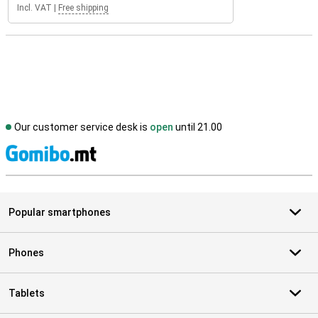
Incl. VAT
|
Free shipping
Our customer service desk is
open
until 21.00
S
Popular smartphones
Phones
Tablets