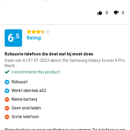
0
0
3.5 stars
6
.5
Rating
Robuuste telefoon die doet wat hij moet doen.
Daan van A | 07-01-2023 about the Samsung Galaxy Xcover 6 Pro
Black
I recommend this product
Robuust
Pro
Werkt identiek a52
Pro
Kleine batterij
Con
Geen snel laden.
Con
Grote telefoon
Con