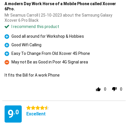
A modern Day Work Horse of a Mobile Phone called Xcover
6Pro.
Mr Seamus Carroll | 25-10-2023 about the Samsung Galaxy
Xcover 6 Pro Black
I recommend this product
Good all around for Workshop & Hobbies
Pro
Good Wifi Calling
Pro
Easy To Change From Old Xcover 4S Phone
Pro
May not Be as Good in Poor 4G Signal area
Con
It fits the Bill for A work Phone
0
0
4.5 stars
9
.0
Excellent