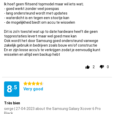
Ik hoef geen flitsend topmodel maar wil iets wat;
- goed werkt zonder veel poespas
- lang ondersteund wordt met updates
- waterdicht is en tegen een stootje kan
- de mogelijkheid biedt om accu te wisselen
Dit is zo'n toestel wat up to date hardware heeft die geen
topprestaties levert maar wel goed mee kan
Ook wordt het door Samsung goed ondersteund vanwege
zakelijk gebruik in bedrijven zoals bouw en/of constructie
En er zijn losse accu's te verkrijgen zodat je eenvoudig kunt
wisselen en altijd een backup hebt
2
0
4.5 stars
8
.5
Very good
Très bien
serge | 27-04-2023 about the Samsung Galaxy Xcover 6 Pro
Black