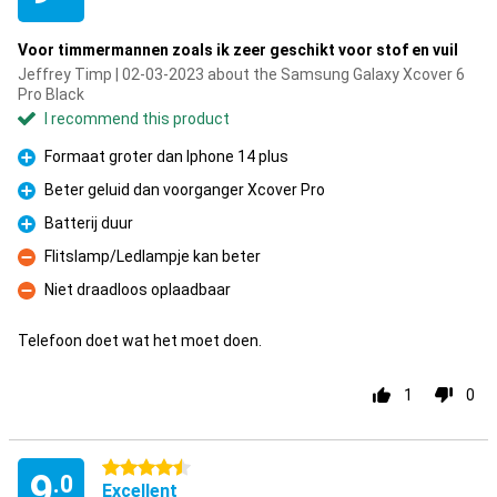
Voor timmermannen zoals ik zeer geschikt voor stof en vuil
Jeffrey Timp | 02-03-2023 about the Samsung Galaxy Xcover 6
Pro Black
I recommend this product
Formaat groter dan Iphone 14 plus
Pro
Beter geluid dan voorganger Xcover Pro
Pro
Batterij duur
Pro
Flitslamp/Ledlampje kan beter
Con
Niet draadloos oplaadbaar
Con
Telefoon doet wat het moet doen.
1
0
4.5 stars
9
.0
Excellent