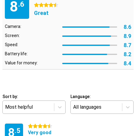
8
.6
4.5 stars
Great
8.6
Camera:
8.9
Screen:
8.7
Speed:
8.2
Battery life:
8.4
Value for money:
Sort by:
Language:
Most helpful
All languages
4.5 stars
8
.5
Very good