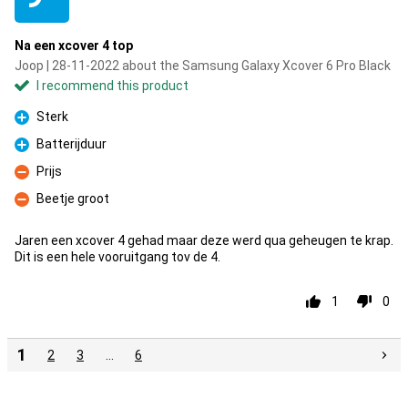
Na een xcover 4 top
Joop | 28-11-2022 about the Samsung Galaxy Xcover 6 Pro Black
I recommend this product
Sterk
Pro
Batterijduur
Pro
Prijs
Con
Beetje groot
Con
Jaren een xcover 4 gehad maar deze werd qua geheugen te krap.
Dit is een hele vooruitgang tov de 4.
1
0
1
2
3
…
6