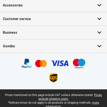
Accessories
Customer service
Business
Gomibo
Certificates, payment methods, delivery service partners
Legal footer
Prices mentioned on this page include VAT unless otherwise stated.
Prices
exclude shipping costs.
*Delivery times do not apply to all products or shipping methods:
more
information.