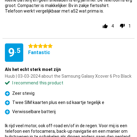
Kleine batterij en geen snelladen is erg jammer. De telefoon is erg
groot. Compacter is makkelijker. Bv in zakje fietsshirt.
Telefoon werkt vergelijkbaar met a52 wat prima is.
4
1
5 stars
9
.5
Fantastic
Als het echt sterk moet zijn
Huub | 03-03-2024 about the Samsung Galaxy Xcover 6 Pro Black
I recommend this product
Zeer stevig
Pro
Twee SIM kaarten plus een sd kaartje tegelijk e
Pro
Verwisselbare batterij
Pro
Ik rijd veel motor, ook off-road en/of in de regen. Voor mij is een
telefoon een fotocamera, back-up navigatie en een manier om
hulptroepen in te schakelen als dingen anders gaan dan gepland.