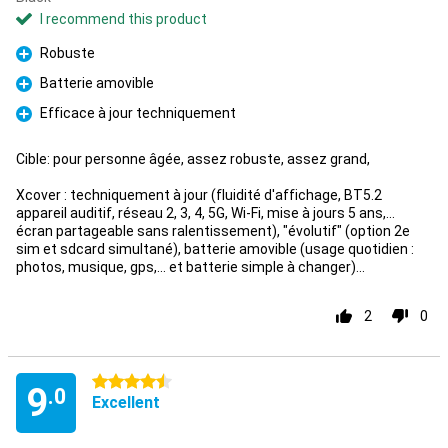
I recommend this product
Robuste
Pro
Batterie amovible
Pro
Efficace à jour techniquement
Pro
Cible: pour personne âgée, assez robuste, assez grand,
Xcover : techniquement à jour (fluidité d'affichage, BT5.2
appareil auditif, réseau 2, 3, 4, 5G, Wi-Fi, mise à jours 5 ans,...
écran partageable sans ralentissement), "évolutif" (option 2e
sim et sdcard simultané), batterie amovible (usage quotidien :
photos, musique, gps,... et batterie simple à changer)...
2
0
4.5 stars
9
.0
Excellent